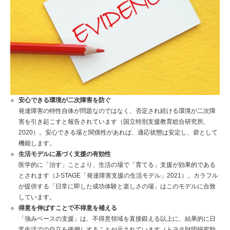
安心できる環境が二次障害を防ぐ
発達障害の特性自体が問題なのではなく、否定され続ける環境が二次障
害を引き起こすと報告されています（国立特別支援教育総合研究所,
2020）。安心できる場と関係性があれば、適応状態は安定し、砦として
機能します。
生活モデルに基づく支援の有効性
医学的に「治す」ことより、生活の場で「育てる」支援が効果的である
とされます（J-STAGE「発達障害支援の生活モデル」2021）。カラフル
が提供する「日常に即した成功体験と楽しさの場」はこのモデルに合致
しています。
得意を伸ばすことで不得意を補える
「強みベースの支援」は、不得意領域を直接鍛える以上に、結果的に日
常生活での自立を後押しすることが示されています（トヨタ財団研究助