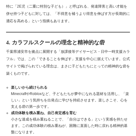
特に「2E児（二重に特別な子ども）」と呼ばれる、発達障害と高い才能を
併せ持つ子どもに対しては、「不得意を補うより得意を伸ばす方が長期的に
適応を高める」という指摘もあります。
4. カラフルスクールの理念と精神的な砦
千葉県浦安市を拠点に展開する「放課後等デイサービス・日中一時支援カラ
フル」では、この「できることを伸ばす」支援を中心に据えています。公式
サイトで掲げられている理念は、まさに子どもたちにとっての精神的な砦を
築くものです。
楽しいから続けられる
MinecraftやRobloxなど、子どもたちが夢中になれる題材を活用し、「楽
しい」という気持ちを出発点に学びを持続させます。楽しさこそ、心を
支える砦の第一歩です。
成功体験を積み重ね、自己肯定感を育む
小さな達成を積み重ねることで、「自分はできる」という実感を持たせ
ます。この成功体験の積み重ねが、困難に直面した時に戻れる精神的基
盤になります。