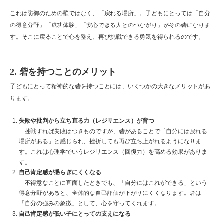
これは防御のための壁ではなく、「戻れる場所」。子どもにとっては「自分
の得意分野」「成功体験」「安心できる人とのつながり」がその砦になりま
す。そこに戻ることで心を整え、再び挑戦できる勇気を得られるのです。
2. 砦を持つことのメリット
子どもにとって精神的な砦を持つことには、いくつかの大きなメリットがあ
ります。
失敗や批判から立ち直る力（レジリエンス）が育つ
挑戦すれば失敗はつきものですが、砦があることで「自分には戻れる
場所がある」と感じられ、挫折しても再び立ち上がれるようになりま
す。これは心理学でいうレジリエンス（回復力）を高める効果がありま
す。
自己肯定感が揺らぎにくくなる
不得意なことに直面したときでも、「自分にはこれができる」という
得意分野があると、全体的な自己評価が下がりにくくなります。砦は
「自分の強みの象徴」として、心を守ってくれます。
自己肯定感が低い子にとっての支えになる