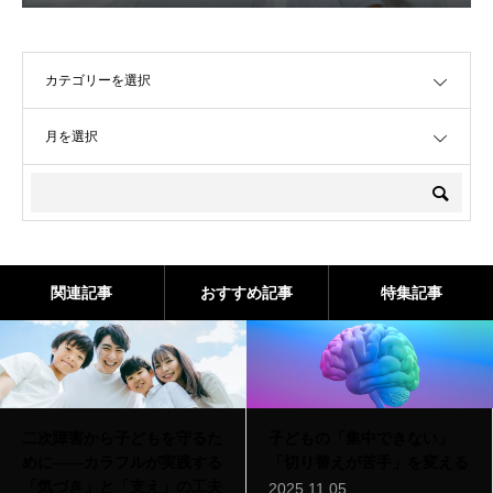
OPEN
OPEN
関連記事
おすすめ記事
特集記事
二次障害から子どもを守るた
子どもの「集中できない」
めに――カラフルが実践する
「切り替えが苦手」を変える
「気づき」と「支え」の工夫
2025.11.05